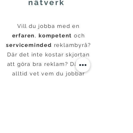
nätverk
Vill du jobba med en
erfaren
,
kompetent
och
serviceminded
reklambyrå?
Där det inte kostar skjortan
att göra bra reklam? Där du
alltid vet vem du jobbar
med och slipper nya
ansikten vid varje möte?
JA!